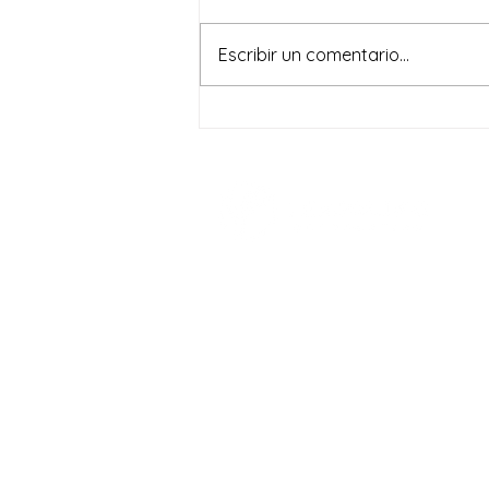
Escribir un comentario...
Learning Corporation inicia
Asesoría Integral en la
Región de Tarapacá
Contáctanos
Teléfono: +56 9 3423 8366
Mail:
ventas@learningcorporation.c
Dirección: Alfredo Barros Errázuriz 
Oficina 111. Providencia