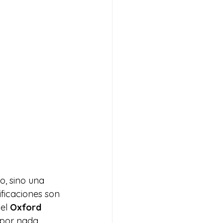
o, sino una 
ficaciones son 
el 
Oxford 
 por nada 