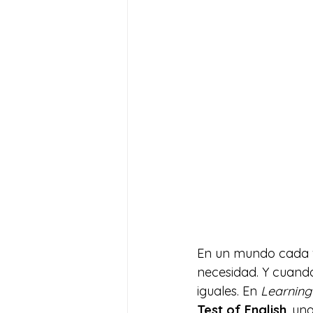
En un mundo cada ve
necesidad. Y cuando
iguales. En 
Learning
Test of English
, un