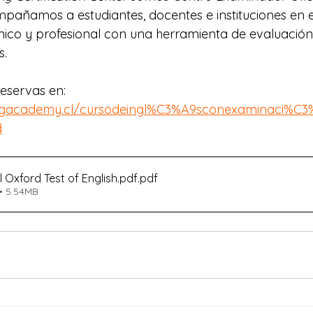
ompañamos a estudiantes, docentes e instituciones en 
co y profesional con una herramienta de evaluación a
s.
eservas en: 
ingacademy.cl/cursodeingl%C3%A9sconexaminaci%C3%
d
l Oxford Test of English.pdf
.pdf
• 5.54MB