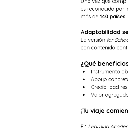
Una vez que comple
es reconocido por i
más de 
140 países
.
Adaptabilidad s
La versión 
for Schoo
con contenido conte
¿Qué beneficios
Instrumento obj
Apoyo concreto
Credibilidad r
Valor agregado
¡Tu viaje comien
En 
Learning Academy