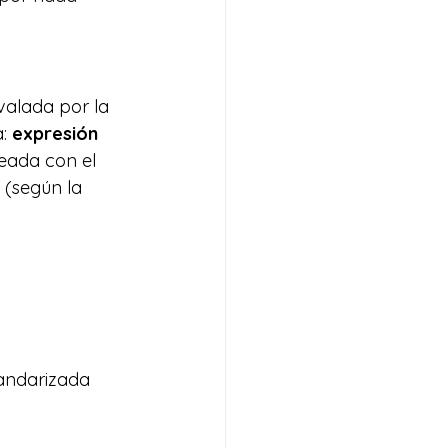
valada por la 
: 
expresión 
neada con el 
 (según la 
andarizada 