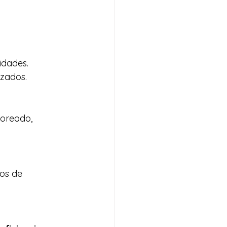
idades. 
izados.
oreado, 
los de 