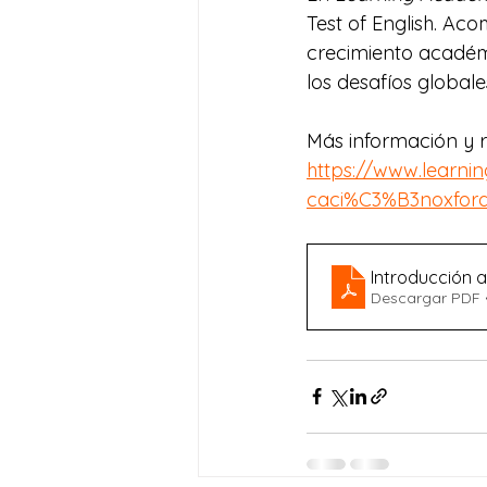
Test of English. Ac
crecimiento académi
los desafíos globale
Más información y r
https://www.learn
caci%C3%B3noxfor
Introducción a
Descargar PDF 