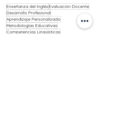
Enseñanza del Inglés
Evaluación Docente
Desarrollo Profesional
Aprendizaje Personalizado
Metodologías Educativas
Competencias Lingüísticas
Adaptabilidad Cultural
Tecnología Educativa
Retroalimentación Pedagógica
Formación Continua
Ver todo
Entradas recientes